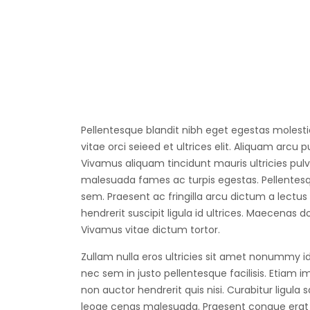
Pellentesque blandit nibh eget egestas molestie 
vitae orci seieed et ultrices elit. Aliquam arcu
Vivamus aliquam tincidunt mauris ultricies pulv
malesuada fames ac turpis egestas. Pellentesq
sem. Praesent ac fringilla arcu dictum a lectus
hendrerit suscipit ligula id ultrices. Maecenas do
Vivamus vitae dictum tortor.
Zullam nulla eros ultricies sit amet nonummy id
nec sem in justo pellentesque facilisis. Etiam
non auctor hendrerit quis nisi. Curabitur ligul
leoae cenas malesuada. Praesent congue erat a