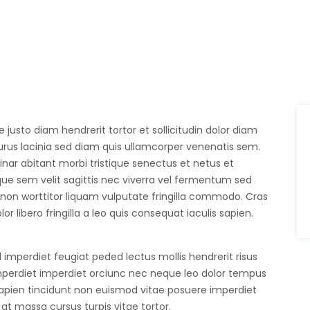
justo diam hendrerit tortor et sollicitudin dolor diam
 purus lacinia sed diam quis ullamcorper venenatis sem.
inar abitant morbi tristique senectus et netus et
ue sem velit sagittis nec viverra vel fermentum sed
 non worttitor liquam vulputate fringilla commodo. Cras
lor libero fringilla a leo quis consequat iaculis sapien.
 imperdiet feugiat peded lectus mollis hendrerit risus
 imperdiet imperdiet orciunc nec neque leo dolor tempus
a sapien tincidunt non euismod vitae posuere imperdiet
t massa cursus turpis vitae tortor.